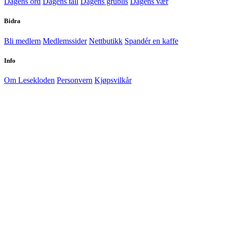
Dagens ord
Dagens tall
Dagens grublis
Dagens vær
Bidra
Bli medlem
Medlemssider
Nettbutikk
Spandér en kaffe
Info
Om Lesekloden
Personvern
Kjøpsvilkår