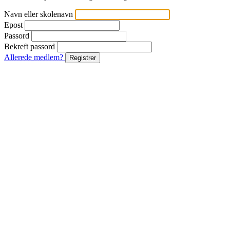
Navn eller skolenavn
Epost
Passord
Bekreft passord
Allerede medlem?
Registrer