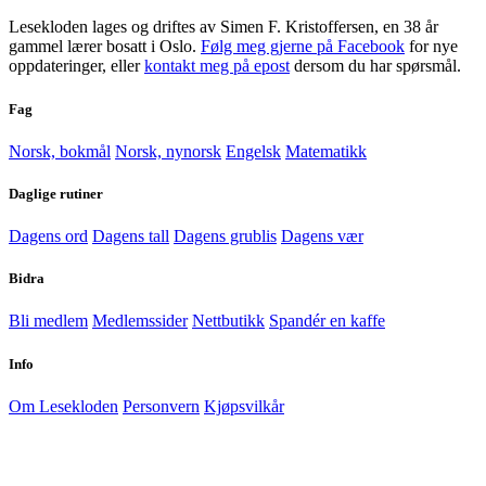
Lesekloden lages og driftes av Simen F. Kristoffersen, en 38 år
gammel lærer bosatt i Oslo.
Følg meg gjerne på Facebook
for nye
oppdateringer, eller
kontakt meg på epost
dersom du har spørsmål.
Fag
Norsk, bokmål
Norsk, nynorsk
Engelsk
Matematikk
Daglige rutiner
Dagens ord
Dagens tall
Dagens grublis
Dagens vær
Bidra
Bli medlem
Medlemssider
Nettbutikk
Spandér en kaffe
Info
Om Lesekloden
Personvern
Kjøpsvilkår