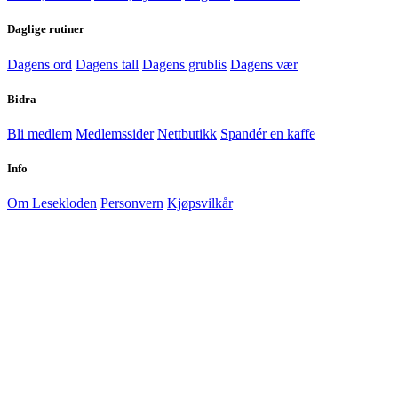
Daglige rutiner
Dagens ord
Dagens tall
Dagens grublis
Dagens vær
Bidra
Bli medlem
Medlemssider
Nettbutikk
Spandér en kaffe
Info
Om Lesekloden
Personvern
Kjøpsvilkår