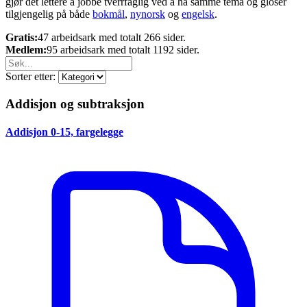
gjør det lettere å jobbe tverrfaglig ved å ha samme tema og gloser
tilgjengelig på både
bokmål
,
nynorsk
og
engelsk
.
Gratis:
47 arbeidsark med totalt 266 sider.
Medlem:
95 arbeidsark med totalt 1192 sider.
Sorter etter:
Addisjon og subtraksjon
Addisjon 0-15, fargelegge