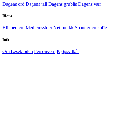
Dagens ord
Dagens tall
Dagens grublis
Dagens vær
Bidra
Bli medlem
Medlemssider
Nettbutikk
Spandér en kaffe
Info
Om Lesekloden
Personvern
Kjøpsvilkår