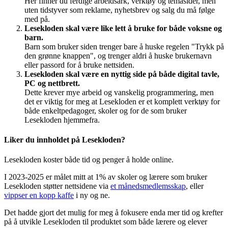
Her finner du ferdige arbeidsark, verktøy og temasider, men
uten tidstyver som reklame, nyhetsbrev og salg du må følge
med på.
Lesekloden skal være like lett å bruke for både voksne og
barn.
Barn som bruker siden trenger bare å huske regelen "Trykk på
den grønne knappen", og trenger aldri å huske brukernavn
eller passord for å bruke nettsiden.
Lesekloden skal være en nyttig side på både digital tavle,
PC og nettbrett.
Dette krever mye arbeid og vanskelig programmering, men
det er viktig for meg at Lesekloden er et komplett verktøy for
både enkeltpedagoger, skoler og for de som bruker
Lesekloden hjemmefra.
Liker du innholdet på Lesekloden?
Lesekloden koster både tid og penger å holde online.
I 2023-2025 er målet mitt at 1% av skoler og lærere som bruker
Lesekloden støtter nettsidene via
et månedsmedlemsskap
, eller
vippser en kopp kaffe
i ny og ne.
Det hadde gjort det mulig for meg å fokusere enda mer tid og krefter
på å utvikle Lesekloden til produktet som både lærere og elever