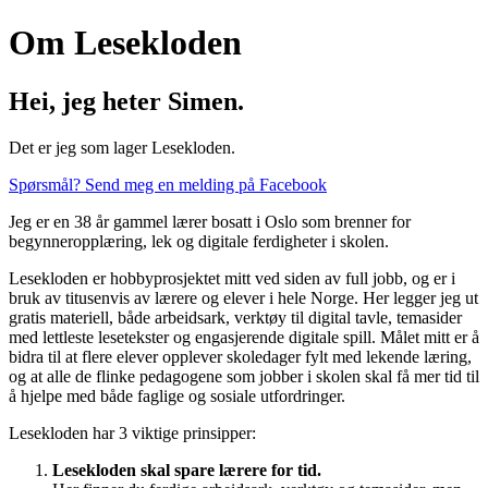
Om Lesekloden
Hei, jeg heter Simen.
Det er jeg som lager Lesekloden.
Spørsmål? Send meg en melding på Facebook
Jeg er en 38 år gammel lærer bosatt i Oslo som brenner for
begynneropplæring, lek og digitale ferdigheter i skolen.
Lesekloden er hobbyprosjektet mitt ved siden av full jobb, og er i
bruk av titusenvis av lærere og elever i hele Norge. Her legger jeg ut
gratis materiell, både arbeidsark, verktøy til digital tavle, temasider
med lettleste lesetekster og engasjerende digitale spill. Målet mitt er å
bidra til at flere elever opplever skoledager fylt med lekende læring,
og at alle de flinke pedagogene som jobber i skolen skal få mer tid til
å hjelpe med både faglige og sosiale utfordringer.
Lesekloden har 3 viktige prinsipper:
Lesekloden skal spare lærere for tid.