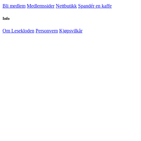
Bli medlem
Medlemssider
Nettbutikk
Spandér en kaffe
Info
Om Lesekloden
Personvern
Kjøpsvilkår