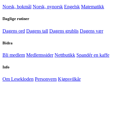
Norsk, bokmål
Norsk, nynorsk
Engelsk
Matematikk
Daglige rutiner
Dagens ord
Dagens tall
Dagens grublis
Dagens vær
Bidra
Bli medlem
Medlemssider
Nettbutikk
Spandér en kaffe
Info
Om Lesekloden
Personvern
Kjøpsvilkår