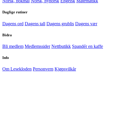
Norsk, bokmål
Norsk, nynorsk
Engelsk
Matematikk
Daglige rutiner
Dagens ord
Dagens tall
Dagens grublis
Dagens vær
Bidra
Bli medlem
Medlemssider
Nettbutikk
Spandér en kaffe
Info
Om Lesekloden
Personvern
Kjøpsvilkår