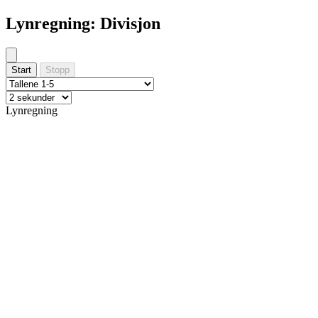
Lynregning:
Divisjon
Start
Stopp
Lynregning