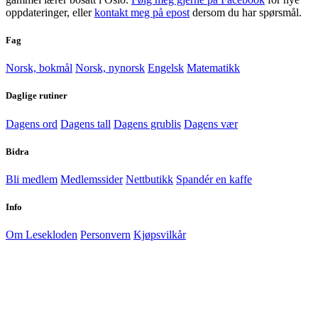
oppdateringer, eller
kontakt meg på epost
dersom du har spørsmål.
Fag
Norsk, bokmål
Norsk, nynorsk
Engelsk
Matematikk
Daglige rutiner
Dagens ord
Dagens tall
Dagens grublis
Dagens vær
Bidra
Bli medlem
Medlemssider
Nettbutikk
Spandér en kaffe
Info
Om Lesekloden
Personvern
Kjøpsvilkår