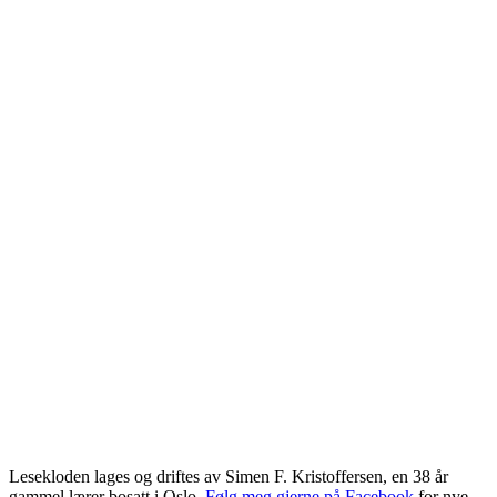
Lesekloden lages og driftes av Simen F. Kristoffersen, en 38 år
gammel lærer bosatt i Oslo.
Følg meg gjerne på Facebook
for nye