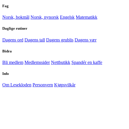
Fag
Norsk, bokmål
Norsk, nynorsk
Engelsk
Matematikk
Daglige rutiner
Dagens ord
Dagens tall
Dagens grublis
Dagens vær
Bidra
Bli medlem
Medlemssider
Nettbutikk
Spandér en kaffe
Info
Om Lesekloden
Personvern
Kjøpsvilkår