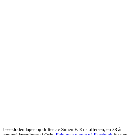
Lesekloden lages og driftes av Simen F. Kristoffersen, en 38 år
gammel lærer bosatt i Oslo.
Følg meg gjerne på Facebook
for nye