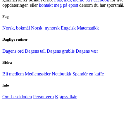
oppdateringer, eller
kontakt meg på epost
dersom du har spørsmål.
Fag
Norsk, bokmål
Norsk, nynorsk
Engelsk
Matematikk
Daglige rutiner
Dagens ord
Dagens tall
Dagens grublis
Dagens vær
Bidra
Bli medlem
Medlemssider
Nettbutikk
Spandér en kaffe
Info
Om Lesekloden
Personvern
Kjøpsvilkår