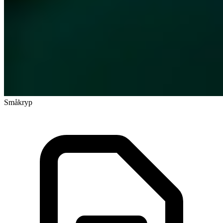
Småkryp