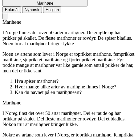
Marihøne
Bokmål
Nynorsk
English
Marihøne
I Norge finnes det over 50 arter marihøner. De er røde og har
prikker på skallet. De fleste marihøner er rovdyr. De spiser bladlus.
Noen tror at marihøner bringer lykke.
Noen av artene som lever i Norge er toprikket marihøne, femprikket
marihøne, sjuprikket marihøne og fjortenprikket marihøne. Før
trodde mange at marihøner var like gamle som antall prikker de har,
men det er ikke sant.
Hva spiser marihøner?
Hvor mange ulike arter av marihøne finnes i Norge?
Kan du navnet på en marihøneart?
Marihøne
I Noreg finst det over 50 artar marihøner. Dei er raude og har
prikkar på skalet. Dei fleste marihøner er rovdyr. Dei et bladlus.
Nokon trur at marihøner bringer lukke.
Nokre av artane som lever i Noreg er toprikka marihøne, femprikka