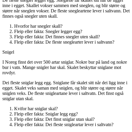
De fleste snegler legger egg. Sneglene får skallet sitt når de ligger
inne i egget. Skallet vokser sammen med sneglen, og blir større og
større når sneglen vokser. De fleste snegleartene lever i saltvann. Det
finnes også snegler uten skall.
Hvorfor har snegler skall?
Fleip eller fakta: Snegler legger egg?
Fleip eller fakta: Det finnes snegler uten skall?
Fleip eller fakta: De fleste sneglearter lever i saltvann?
Snigel
I Noreg finst det over 500 artar sniglar. Nokre bur på land og nokre
bur i vatn. Mange snigler har skal. Skalet beskyttar sniglane mot
rovdyr.
Dei fleste sniglar legg egg. Sniglane får skalet sitt når dei ligg inne i
egget. Skalet veks saman med sniglen, og blir større og større når
sniglen veks. De fleste snigleartane lever i saltvatn. Det finst også
sniglar utan skal.
Kvifor har sniglar skal?
Fleip eller fakta: Sniglar legg egg?
Fleip eller fakta: Det finst sniglar utan skal?
Fleip eller fakta: Dei fleste snigleartar lever i saltvatn?